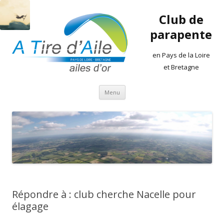
Club de
parapente
en Pays de la Loire
et Bretagne
Aller
Menu
au
contenu
Répondre à : club cherche Nacelle pour
élagage