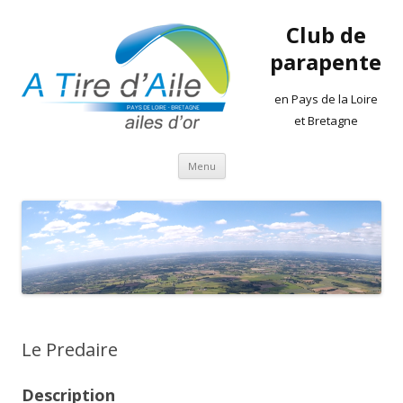
Club de
parapente
en Pays de la Loire
et Bretagne
Aller
Menu
au
contenu
Le Predaire
Description