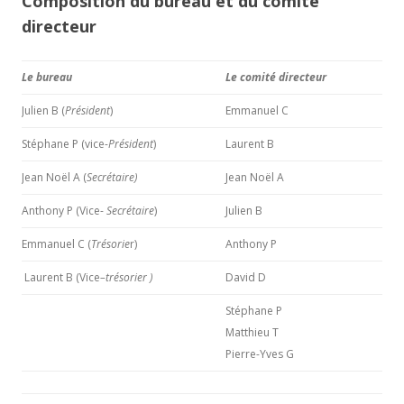
Composition du bureau et du comité
directeur
Le bureau
Le comité directeur
Julien B (
Président
)
Emmanuel C
Stéphane P (vice-
Président
)
Laurent B
Jean Noël A (
Secrétaire)
Jean Noël A
Anthony P (Vice-
Secrétaire
)
Julien B
Emmanuel C (
Trésorie
r)
Anthony P
Laurent B (Vice
–
trésorie
r )
David D
Stéphane P
Matthieu T
Pierre-Yves G