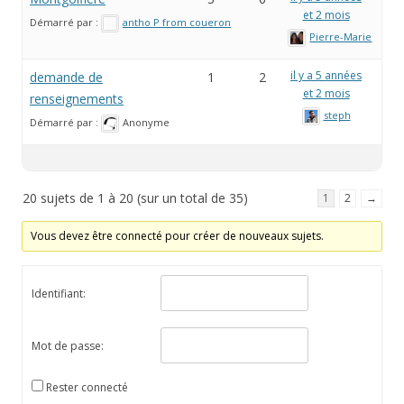
et 2 mois
Démarré par :
antho P from coueron
Pierre-Marie
il y a 5 années
demande de
1
2
et 2 mois
renseignements
steph
Démarré par :
Anonyme
20 sujets de 1 à 20 (sur un total de 35)
1
2
→
Vous devez être connecté pour créer de nouveaux sujets.
Identifiant:
Mot de passe:
Rester connecté