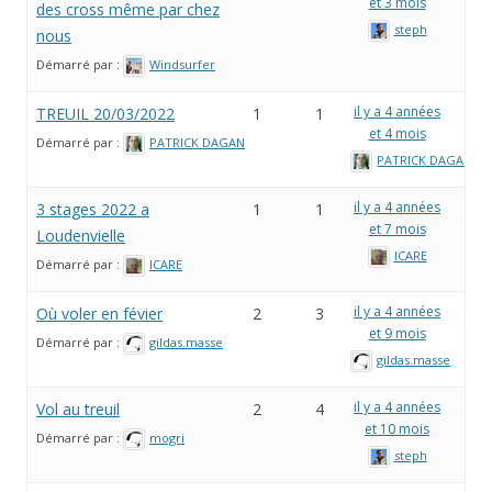
et 3 mois
des cross même par chez
steph
nous
Démarré par :
Windsurfer
il y a 4 années
TREUIL 20/03/2022
1
1
et 4 mois
Démarré par :
PATRICK DAGAN
PATRICK DAGAN
il y a 4 années
3 stages 2022 a
1
1
et 7 mois
Loudenvielle
ICARE
Démarré par :
ICARE
il y a 4 années
Où voler en févier
2
3
et 9 mois
Démarré par :
gildas.masse
gildas.masse
il y a 4 années
Vol au treuil
2
4
et 10 mois
Démarré par :
mogri
steph