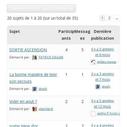
20 sujets de 1 à 20 (sur un total de 35)
1
2
→
Sujet
Particip
Messag
Dernière
ants
es
publication
il y a 3 années
SORTIE ASCENSION
4
5
et 6 mois
Démarré par :
PATRICK DAGAN
gildas.masse
il y a 3 années
La bonne manière de tirer
1
1
et 7 mois
son secours
steph
Démarré par :
steph
il y a 3 années
Voler en aout ?
2
2
et 12 mois
Démarré par :
vbernard
antho P from coue
il y a 4 années
sortie Mine d’or
2
7