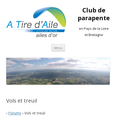
Club de
parapente
en Pays de la Loire
et Bretagne
Aller
Menu
au
contenu
Vols et treuil
›
Forums
›
Vols et treuil