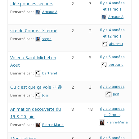
il y a 4 années
Idée pour les secours
2
3
et 11 mois
Démarré par :
Arnaud A
Arnaud A
il y a 4 années
site de Courossé fermé
2
2
et 12 mois
Démarré par :
steph
ahuteau
il y a 5 années
Voler à Saint-Michel en
2
5
Aout
bertrand
Démarré par :
bertrand
il y a 5 années
Ou c est que ça vole ?? 😄
2
3
Joss
Démarré par :
Joss
il y a 5 années
Animation découverte du
8
18
et 2 mois
19 & 20 juin
Pierre-Marie
Démarré par :
Pierre-Marie
il y a 5 années
Montgolfière
3
6