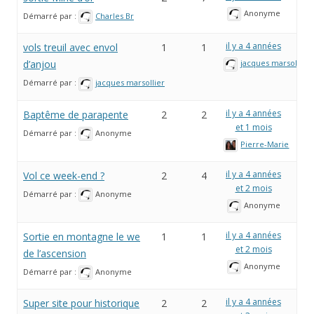
Anonyme
Démarré par :
Charles Br
il y a 4 années
vols treuil avec envol
1
1
d’anjou
jacques marsollier
Démarré par :
jacques marsollier
il y a 4 années
Baptême de parapente
2
2
et 1 mois
Démarré par :
Anonyme
Pierre-Marie
il y a 4 années
Vol ce week-end ?
2
4
et 2 mois
Démarré par :
Anonyme
Anonyme
il y a 4 années
Sortie en montagne le we
1
1
et 2 mois
de l’ascension
Anonyme
Démarré par :
Anonyme
il y a 4 années
Super site pour historique
2
2