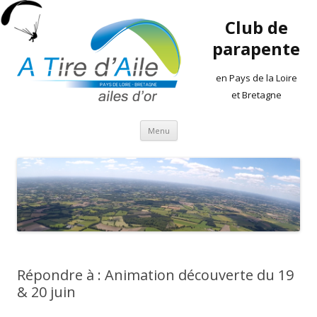
Club de
parapente
en Pays de la Loire
et Bretagne
Aller
Menu
au
contenu
Répondre à : Animation découverte du 19
& 20 juin