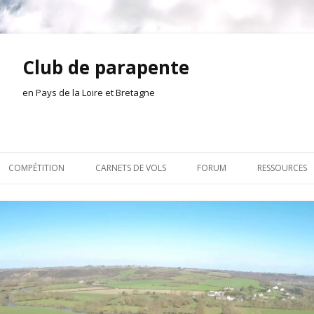
Club de parapente
en Pays de la Loire et Bretagne
Aller
au
COMPÉTITION
CARNETS DE VOLS
FORUM
RESSOURCES
contenu
ION AMONT
2026
INSCRIPTION/CONNEXION
DOCUMENTA
ION DE LA SÉANCE
2025
VIE DU CLUB
OUTILS
EL
2024
VOLS ET TREUIL
ACTEURS LOC
2023
AILLEURS SUR LE WEB
VIDÉOS
2022
ACHAT-VENTE