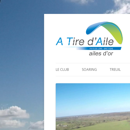
LE CLUB
SOARING
TREUIL
PROGRAMME SAISON 2026
LA MINE D’OR
PRÉPARAT
ADHÉRER
GOHAUD
ORGANISAT
CONTACT
LE PREDAIRE
LE MATÉRI
LA BOUTINARDIÈRE
AUTRES SITES DE VOL