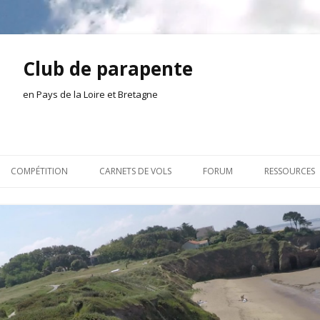
Club de parapente
en Pays de la Loire et Bretagne
Aller
au
COMPÉTITION
CARNETS DE VOLS
FORUM
RESSOURCES
contenu
ION AMONT
2026
INSCRIPTION/CONNEXION
DOCUMENTA
TION DE LA SÉANCE
2025
VIE DU CLUB
OUTILS
EL
2024
VOLS ET TREUIL
ACTEURS LO
2023
AILLEURS SUR LE WEB
VIDÉOS
2022
ACHAT-VENTE