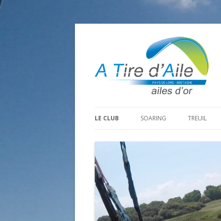
LE CLUB
SOARING
TREUIL
PROGRAMME SAISON 2026
LA MINE D’OR
PRÉPARAT
ADHÉRER
GOHAUD
ORGANISA
CONTACT
LE PREDAIRE
LE MATÉRI
LA BOUTINARDIÈRE
AUTRES SITES DE VOL