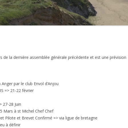
2021
2020
2019
2018
rs de la dernière assemblée générale précédente et est une prévisio
2017
2016
2015
à Anger
par le club Envol d’Anjou
=> 21-22 février
2014
> 27-28 Juin
2013
Mars à st Michel Chef Chef
2012
ilote et Brevet Confirmé => via ligue de bretagne
u à définir