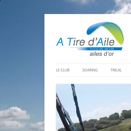
LE CLUB
SOARING
TREUIL
PROGRAMME SAISON 2026
LA MINE D’OR
PRÉPARAT
ADHÉRER
GOHAUD
ORGANISAT
CONTACT
LE PREDAIRE
LE MATÉRI
LA BOUTINARDIÈRE
AUTRES SITES DE VOL