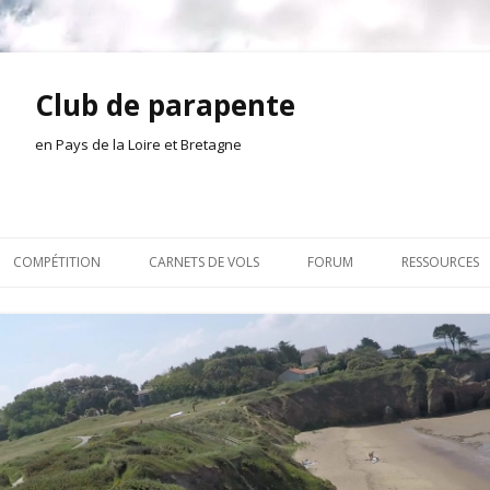
Club de parapente
en Pays de la Loire et Bretagne
Aller
au
COMPÉTITION
CARNETS DE VOLS
FORUM
RESSOURCES
contenu
ION AMONT
2026
INSCRIPTION/CONNEXION
DOCUMENTA
ION DE LA SÉANCE
2025
VIE DU CLUB
OUTILS
EL
2024
VOLS ET TREUIL
ACTEURS LOC
2023
AILLEURS SUR LE WEB
VIDÉOS
2022
ACHAT-VENTE