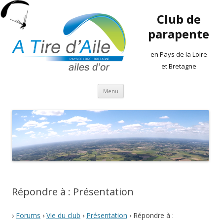
Club de
parapente
en Pays de la Loire
et Bretagne
Aller
Menu
au
contenu
Répondre à : Présentation
›
Forums
›
Vie du club
›
Présentation
›
Répondre à :