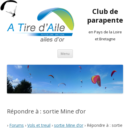
Club de
parapente
en Pays de la Loire
et Bretagne
Aller
Menu
au
contenu
Répondre à : sortie Mine d’or
›
Forums
›
Vols et treuil
›
sortie Mine d’or
›
Répondre à : sortie