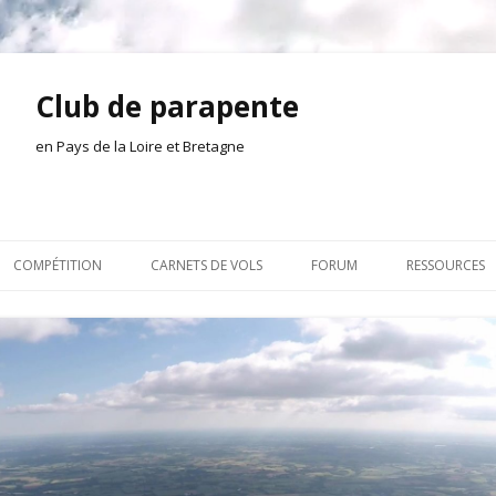
Club de parapente
en Pays de la Loire et Bretagne
Aller
au
COMPÉTITION
CARNETS DE VOLS
FORUM
RESSOURCES
contenu
ION AMONT
2026
INSCRIPTION/CONNEXION
DOCUMENTA
ION DE LA SÉANCE
2025
VIE DU CLUB
OUTILS
EL
2024
VOLS ET TREUIL
ACTEURS LOC
2023
AILLEURS SUR LE WEB
VIDÉOS
2022
ACHAT-VENTE