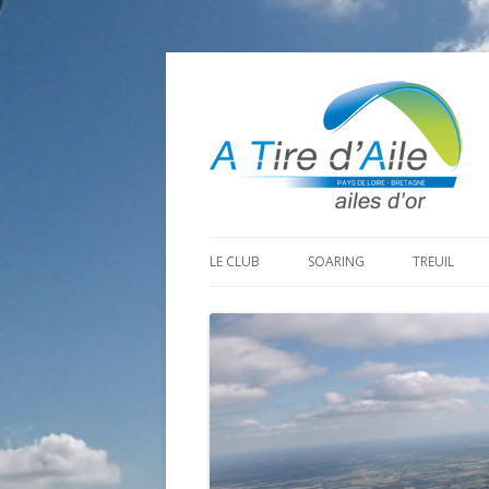
LE CLUB
SOARING
TREUIL
PROGRAMME SAISON 2026
LA MINE D’OR
PRÉPARAT
ADHÉRER
GOHAUD
ORGANISAT
CONTACT
LE PREDAIRE
LE MATÉRI
LA BOUTINARDIÈRE
AUTRES SITES DE VOL