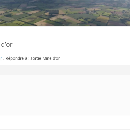
2021
2020
2019
 d’or
2018
or
›
Répondre à : sortie Mine d’or
2017
2016
2015
2014
2013
2012