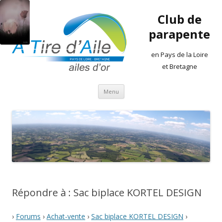
Club de
parapente
en Pays de la Loire
et Bretagne
Aller
Menu
au
contenu
Répondre à : Sac biplace KORTEL DESIGN
›
Forums
›
Achat-vente
›
Sac biplace KORTEL DESIGN
›