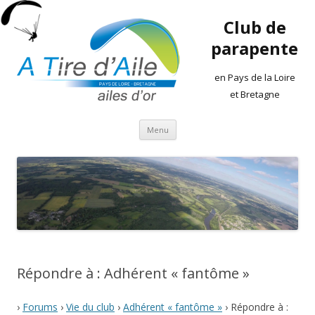
Club de
parapente
en Pays de la Loire
et Bretagne
Aller
Menu
au
contenu
Répondre à : Adhérent « fantôme »
›
Forums
›
Vie du club
›
Adhérent « fantôme »
›
Répondre à :