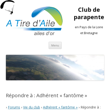
Club de
parapente
en Pays de la Loire
et Bretagne
Aller
Menu
au
contenu
Répondre à : Adhérent « fantôme »
›
Forums
›
Vie du club
›
Adhérent « fantôme »
›
Répondre à :