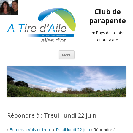
Club de
parapente
en Pays de la Loire
et Bretagne
Aller
Menu
au
contenu
Répondre à : Treuil lundi 22 juin
›
Forums
›
Vols et treuil
›
Treuil lundi 22 juin
›
Répondre à :