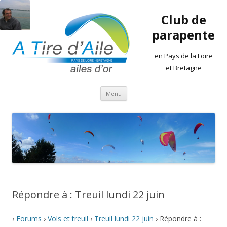
Club de
parapente
en Pays de la Loire
et Bretagne
Aller
Menu
au
contenu
Répondre à : Treuil lundi 22 juin
›
Forums
›
Vols et treuil
›
Treuil lundi 22 juin
›
Répondre à :