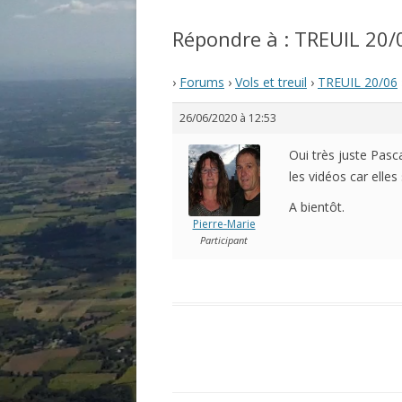
Répondre à : TREUIL 20/
›
Forums
›
Vols et treuil
›
TREUIL 20/06
26/06/2020 à 12:53
Oui très juste Pasca
les vidéos car elles
A bientôt.
Pierre-Marie
Participant