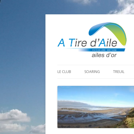
LE CLUB
SOARING
TREUIL
PROGRAMME SAISON 2026
LA MINE D’OR
PRÉPARAT
ADHÉRER
GOHAUD
ORGANISAT
CONTACT
LE PREDAIRE
LE MATÉRI
LA BOUTINARDIÈRE
AUTRES SITES DE VOL