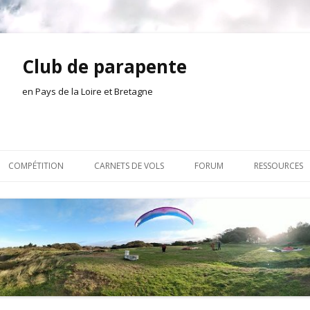
Club de parapente
en Pays de la Loire et Bretagne
Aller
au
COMPÉTITION
CARNETS DE VOLS
FORUM
RESSOURCES
contenu
ION AMONT
2026
INSCRIPTION/CONNEXION
DOCUMENTA
ION DE LA SÉANCE
2025
VIE DU CLUB
OUTILS
EL
2024
VOLS ET TREUIL
ACTEURS LOC
2023
AILLEURS SUR LE WEB
VIDÉOS
2022
ACHAT-VENTE