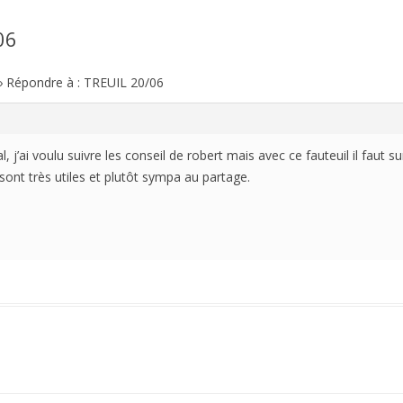
06
2021
2020
›
Répondre à : TREUIL 20/06
2019
2018
l, j’ai voulu suivre les conseil de robert mais avec ce fauteuil il faut
 sont très utiles et plutôt sympa au partage.
2017
2016
2015
2014
2013
2012