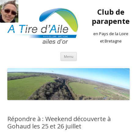
Club de
parapente
en Pays de la Loire
et Bretagne
Aller
Menu
au
contenu
Répondre à : Weekend découverte à
Gohaud les 25 et 26 juillet