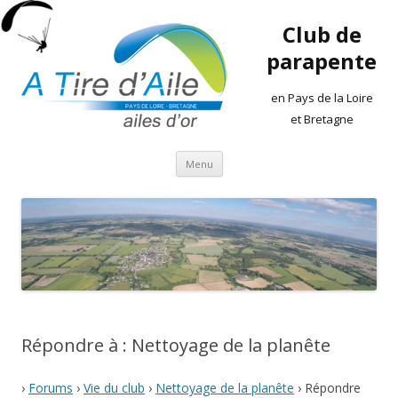
Club de
parapente
en Pays de la Loire
et Bretagne
Aller
Menu
au
contenu
Répondre à : Nettoyage de la planête
›
Forums
›
Vie du club
›
Nettoyage de la planête
›
Répondre