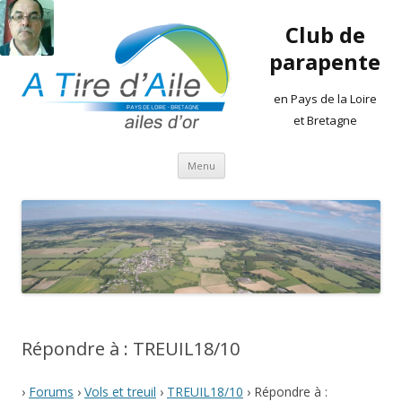
Club de
parapente
en Pays de la Loire
et Bretagne
Aller
Menu
au
contenu
Répondre à : TREUIL18/10
›
Forums
›
Vols et treuil
›
TREUIL18/10
›
Répondre à :