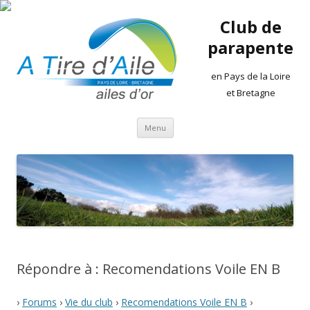
Club de
parapente
en Pays de la Loire
et Bretagne
Aller
Menu
au
contenu
Répondre à : Recomendations Voile EN B
›
Forums
›
Vie du club
›
Recomendations Voile EN B
›