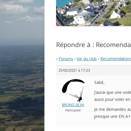
Répondre à : Recomendat
›
Forums
›
Vie du club
›
Recomendations
25/02/2021 à 17:23
Salut,
J’aurai que une voi
aussi pour voler en 
BRUNO.SILVA
Je me demandes aus
Participant
presque une EN A+ (