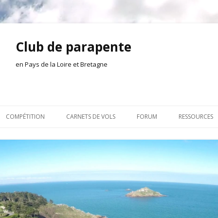
Club de parapente
en Pays de la Loire et Bretagne
Aller
au
COMPÉTITION
CARNETS DE VOLS
FORUM
RESSOURCES
contenu
ION AMONT
2026
INSCRIPTION/CONNEXION
DOCUMENTA
ION DE LA SÉANCE
2025
VIE DU CLUB
OUTILS
EL
2024
VOLS ET TREUIL
ACTEURS LOC
2023
AILLEURS SUR LE WEB
VIDÉOS
2022
ACHAT-VENTE