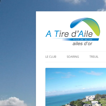
LE CLUB
SOARING
TREUIL
PROGRAMME SAISON 2026
LA MINE D’OR
PRÉPARAT
ADHÉRER
GOHAUD
ORGANISAT
CONTACT
LE PREDAIRE
LE MATÉRI
LA BOUTINARDIÈRE
AUTRES SITES DE VOL