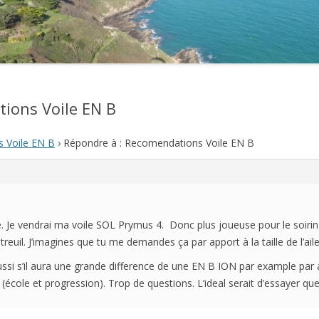
2021
2020
2019
ions Voile EN B
2018
 Voile EN B
›
Répondre à : Recomendations Voile EN B
2017
2016
2015
le. Je vendrai ma voile SOL Prymus 4. Donc plus joueuse pour le soiri
2014
treuil. J’imagines que tu me demandes ça par apport à la taille de l’ail
2013
si s’il aura une grande difference de une EN B ION par example par 
école et progression). Trop de questions. L’ideal serait d’essayer qu
2012