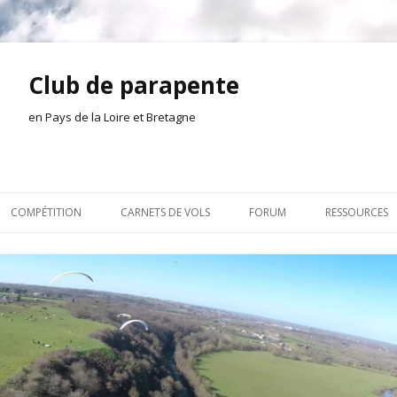
Club de parapente
en Pays de la Loire et Bretagne
Aller
au
COMPÉTITION
CARNETS DE VOLS
FORUM
RESSOURCES
contenu
ION AMONT
2026
INSCRIPTION/CONNEXION
DOCUMENTA
ION DE LA SÉANCE
2025
VIE DU CLUB
OUTILS
EL
2024
VOLS ET TREUIL
ACTEURS LOC
2023
AILLEURS SUR LE WEB
VIDÉOS
2022
ACHAT-VENTE