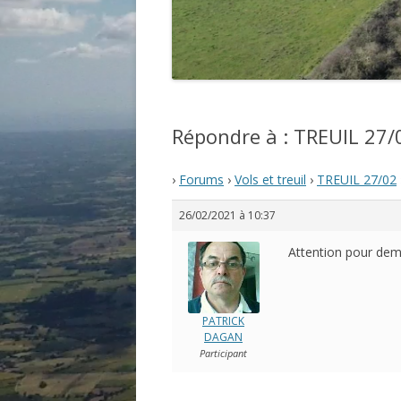
Répondre à : TREUIL 27/
›
Forums
›
Vols et treuil
›
TREUIL 27/02
26/02/2021 à 10:37
Attention pour dem
PATRICK
DAGAN
Participant