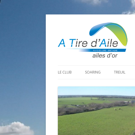
LE CLUB
SOARING
TREUIL
PROGRAMME SAISON 2026
LA MINE D’OR
PRÉPARAT
ADHÉRER
GOHAUD
ORGANISAT
CONTACT
LE PREDAIRE
LE MATÉRI
LA BOUTINARDIÈRE
AUTRES SITES DE VOL