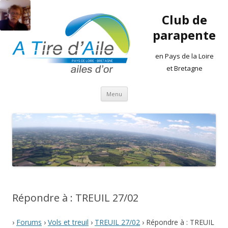
Club de
parapente
en Pays de la Loire
et Bretagne
Aller
Menu
au
contenu
Répondre à : TREUIL 27/02
›
Forums
›
Vols et treuil
›
TREUIL 27/02
›
Répondre à : TREUIL