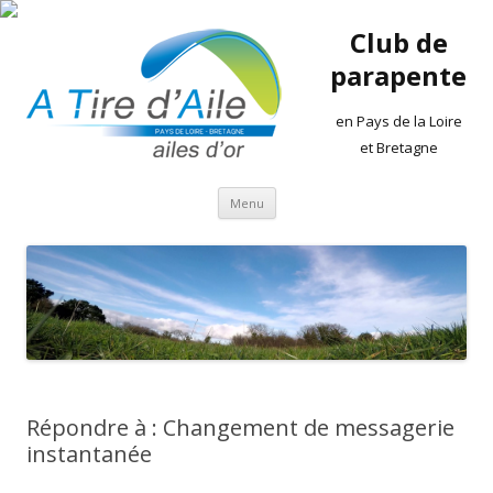
Club de
parapente
en Pays de la Loire
et Bretagne
Aller
Menu
au
contenu
Répondre à : Changement de messagerie
instantanée