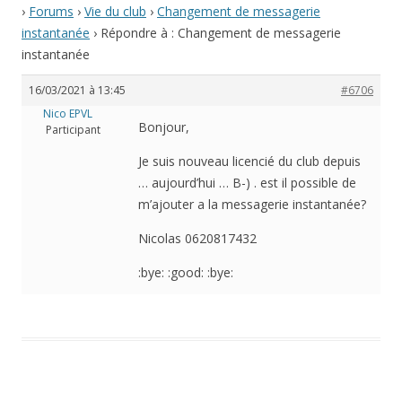
›
Forums
›
Vie du club
›
Changement de messagerie
instantanée
›
Répondre à : Changement de messagerie
instantanée
16/03/2021 à 13:45
#6706
Nico EPVL
Bonjour,
Participant
Je suis nouveau licencié du club depuis
… aujourd’hui … B-) . est il possible de
m’ajouter a la messagerie instantanée?
Nicolas 0620817432
:bye: :good: :bye: