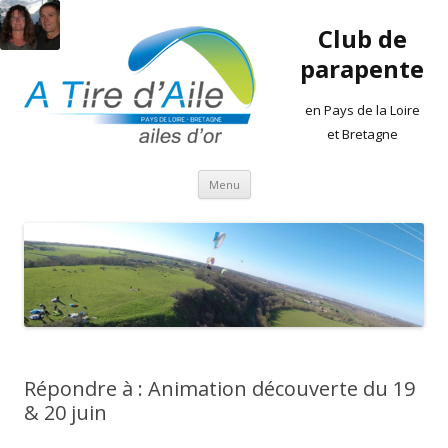
Club de
parapente
en Pays de la Loire
et Bretagne
Aller
Menu
au
contenu
Répondre à : Animation découverte du 19
& 20 juin