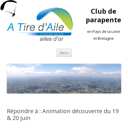
Club de
parapente
en Pays de la Loire
et Bretagne
Aller
Menu
au
contenu
Répondre à : Animation découverte du 19
& 20 juin