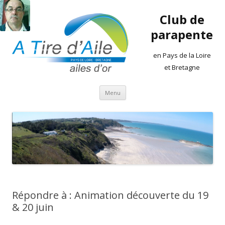
Club de
parapente
en Pays de la Loire
et Bretagne
Aller
Menu
au
contenu
Répondre à : Animation découverte du 19
& 20 juin