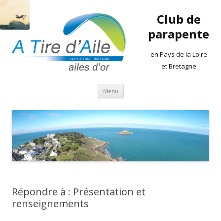
Club de
parapente
en Pays de la Loire
et Bretagne
Aller
Menu
au
contenu
Répondre à : Présentation et
renseignements