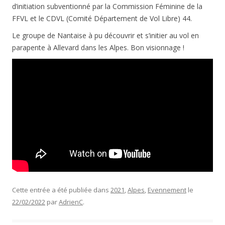
d’initiation subventionné par la Commission Féminine de la
FFVL et le CDVL (Comité Département de Vol Libre) 44.
Le groupe de Nantaise à pu découvrir et s’initier au vol en
parapente à Allevard dans les Alpes. Bon visionnage !
Cette entrée a été publiée dans
2021
,
Alpes
,
Evennement
le
22/02/2022
par
AdrienC
.