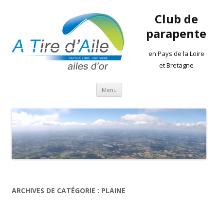
Club de
parapente
en Pays de la Loire
et Bretagne
Aller
Menu
au
contenu
ARCHIVES DE CATÉGORIE :
PLAINE