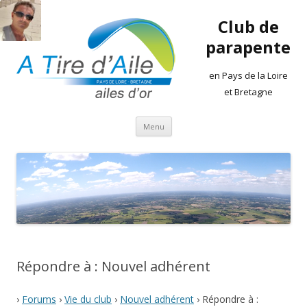
Club de
parapente
en Pays de la Loire
et Bretagne
Aller
Menu
au
contenu
Répondre à : Nouvel adhérent
›
Forums
›
Vie du club
›
Nouvel adhérent
›
Répondre à :