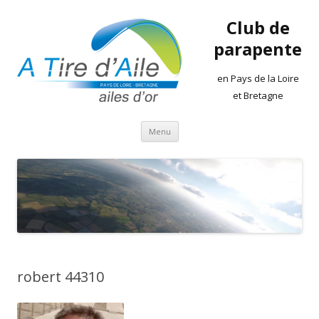
Club de
parapente
en Pays de la Loire
et Bretagne
Aller
Menu
au
contenu
robert 44310