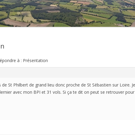
2021
2020
2019
on
2018
épondre à : Présentation
2017
2016
uis de St Philbert de grand lieu donc proche de St Sébastien sur Loire.
2015
rnier avec mon BPI et 31 vols. Si ça te dit on peut se retrouver pour 
2014
2013
2012