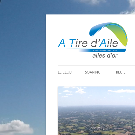
LE CLUB
SOARING
TREUIL
PROGRAMME SAISON 2026
LA MINE D’OR
PRÉPARAT
ADHÉRER
GOHAUD
ORGANISAT
CONTACT
LE PREDAIRE
LE MATÉRI
LA BOUTINARDIÈRE
AUTRES SITES DE VOL