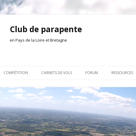
Club de parapente
en Pays de la Loire et Bretagne
Aller
au
COMPÉTITION
CARNETS DE VOLS
FORUM
RESSOURCES
contenu
ION AMONT
2026
INSCRIPTION/CONNEXION
DOCUMENTA
ION DE LA SÉANCE
2025
VIE DU CLUB
OUTILS
EL
2024
VOLS ET TREUIL
ACTEURS LOC
2023
AILLEURS SUR LE WEB
VIDÉOS
2022
ACHAT-VENTE