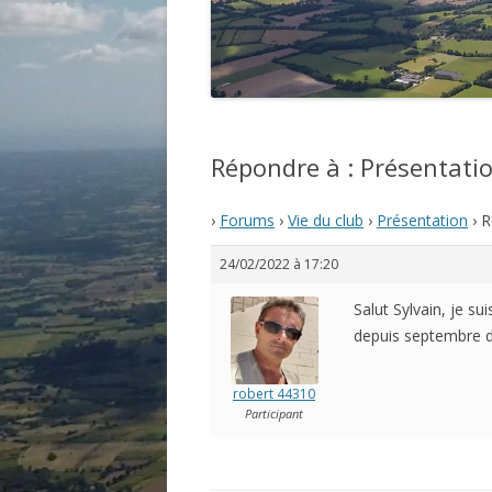
Répondre à : Présentati
›
Forums
›
Vie du club
›
Présentation
›
R
24/02/2022 à 17:20
Salut Sylvain, je s
depuis septembre de
robert 44310
Participant