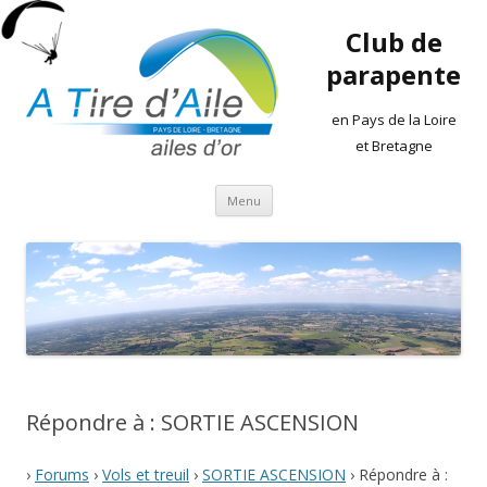
Club de
parapente
en Pays de la Loire
et Bretagne
Aller
Menu
au
contenu
Répondre à : SORTIE ASCENSION
›
Forums
›
Vols et treuil
›
SORTIE ASCENSION
›
Répondre à :