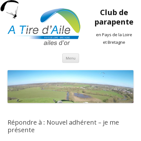
Club de
parapente
en Pays de la Loire
et Bretagne
Aller
Menu
au
contenu
Répondre à : Nouvel adhérent – je me
présente