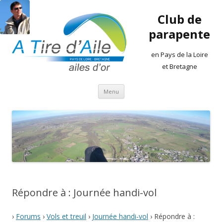
Club de
parapente
en Pays de la Loire
et Bretagne
Aller
Menu
au
contenu
Répondre à : Journée handi-vol
›
Forums
›
Vols et treuil
›
Journée handi-vol
›
Répondre à :