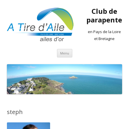
Club de
parapente
en Pays de la Loire
et Bretagne
Aller
Menu
au
contenu
steph