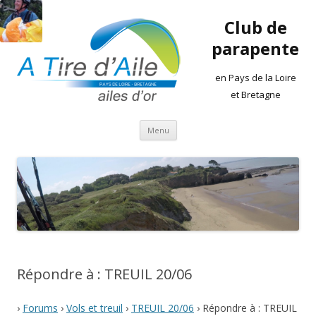
Club de
parapente
en Pays de la Loire
et Bretagne
Aller
Menu
au
contenu
Répondre à : TREUIL 20/06
›
Forums
›
Vols et treuil
›
TREUIL 20/06
›
Répondre à : TREUIL