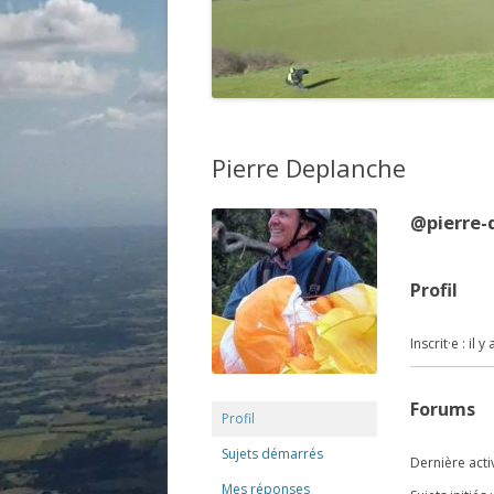
Pierre Deplanche
@pierre-
Profil
Inscrit·e : il
Forums
Profil
Sujets démarrés
Dernière activ
Mes réponses