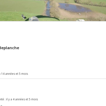
2021
2020
2019
2018
deplanche
2017
2016
2015
 y a 14 années et 5 mois
2014
2013
2012
ité : il y a 4 années et 5 mois