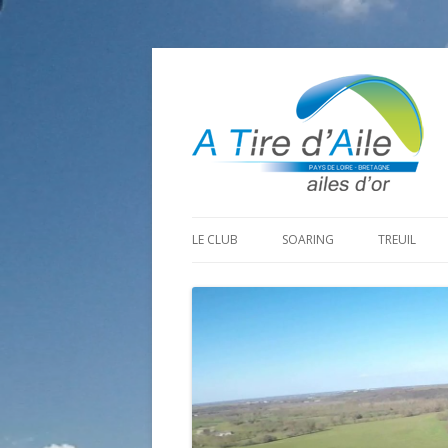
LE CLUB
SOARING
TREUIL
PROGRAMME SAISON 2026
LA MINE D’OR
PRÉPARAT
ADHÉRER
GOHAUD
ORGANISAT
CONTACT
LE PREDAIRE
LE MATÉRI
LA BOUTINARDIÈRE
AUTRES SITES DE VOL