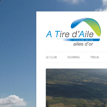
LE CLUB
SOARING
TREUIL
PROGRAMME SAISON 2026
LA MINE D’OR
PRÉPARAT
ADHÉRER
GOHAUD
ORGANISAT
CONTACT
LE PREDAIRE
LE MATÉRI
LA BOUTINARDIÈRE
AUTRES SITES DE VOL