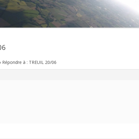
2021
2020
2019
06
2018
›
Répondre à : TREUIL 20/06
2017
2016
2015
2014
2013
2012