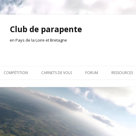
Club de parapente
en Pays de la Loire et Bretagne
Aller
au
COMPÉTITION
CARNETS DE VOLS
FORUM
RESSOURCES
contenu
ION AMONT
2026
INSCRIPTION/CONNEXION
DOCUMENTA
ION DE LA SÉANCE
2025
VIE DU CLUB
OUTILS
EL
2024
VOLS ET TREUIL
ACTEURS LOC
2023
AILLEURS SUR LE WEB
VIDÉOS
2022
ACHAT-VENTE