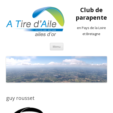
Club de
parapente
en Pays de la Loire
et Bretagne
Aller
Menu
au
contenu
guy rousset