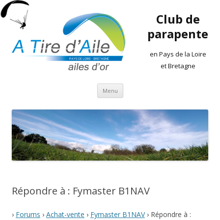
Club de
parapente
en Pays de la Loire
et Bretagne
Aller
Menu
au
contenu
Répondre à : Fymaster B1NAV
›
Forums
›
Achat-vente
›
Fymaster B1NAV
›
Répondre à :