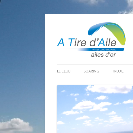
LE CLUB
SOARING
TREUIL
PROGRAMME SAISON 2026
LA MINE D’OR
PRÉPARAT
ADHÉRER
GOHAUD
ORGANISAT
CONTACT
LE PREDAIRE
LE MATÉRI
LA BOUTINARDIÈRE
AUTRES SITES DE VOL