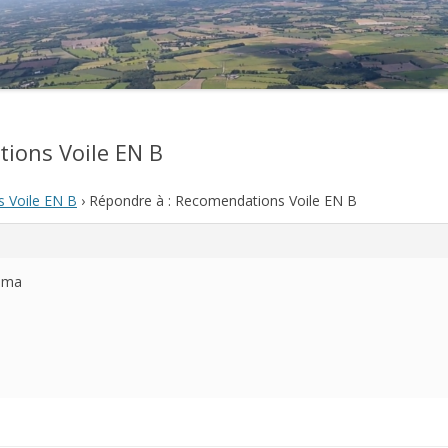
2021
2020
2019
ions Voile EN B
2018
 Voile EN B
›
Répondre à : Recomendations Voile EN B
2017
2016
kuma
2015
2014
2013
2012