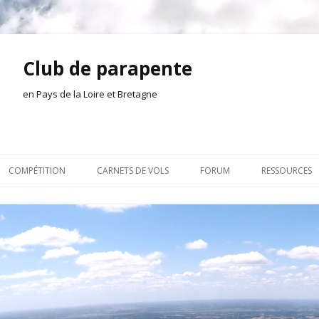
Club de parapente
en Pays de la Loire et Bretagne
Aller
au
COMPÉTITION
CARNETS DE VOLS
FORUM
RESSOURCES
contenu
ION AMONT
2026
INSCRIPTION/CONNEXION
DOCUMENTA
ION DE LA SÉANCE
2025
VIE DU CLUB
OUTILS
EL
2024
VOLS ET TREUIL
ACTEURS LOC
2023
AILLEURS SUR LE WEB
VIDÉOS
2022
ACHAT-VENTE