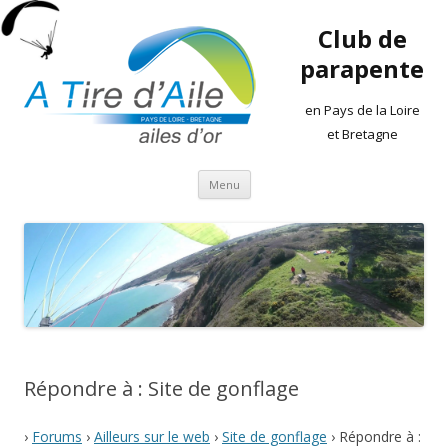
Club de
parapente
en Pays de la Loire
et Bretagne
Aller
Menu
au
contenu
Répondre à : Site de gonflage
›
Forums
›
Ailleurs sur le web
›
Site de gonflage
›
Répondre à :