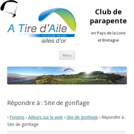
Club de
parapente
en Pays de la Loire
et Bretagne
Aller
Menu
au
contenu
Répondre à : Site de gonflage
›
Forums
›
Ailleurs sur le web
›
Site de gonflage
›
Répondre à :
Site de gonflage