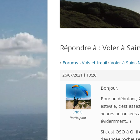
Répondre à : Voler à Sai
›
Forums
›
Vols et treuil
›
Voler à Saint-
26/07/2021 à 13:26
Bonjour,
Pour un débutant, 2
estivale, c’est ass
Eric G.
heures autorisées af
Participant
évidemment…)
Si c’est OSO à O, il
(l’avancée rocheuse