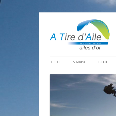
LE CLUB
SOARING
TREUIL
PROGRAMME SAISON 2026
LA MINE D’OR
PRÉPARAT
ADHÉRER
GOHAUD
ORGANISAT
CONTACT
LE PREDAIRE
LE MATÉRI
LA BOUTINARDIÈRE
AUTRES SITES DE VOL