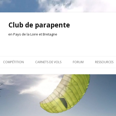
Club de parapente
en Pays de la Loire et Bretagne
Aller
au
COMPÉTITION
CARNETS DE VOLS
FORUM
RESSOURCES
contenu
ION AMONT
2026
INSCRIPTION/CONNEXION
DOCUMENTA
ION DE LA SÉANCE
2025
VIE DU CLUB
OUTILS
EL
2024
VOLS ET TREUIL
ACTEURS LOC
2023
AILLEURS SUR LE WEB
VIDÉOS
2022
ACHAT-VENTE