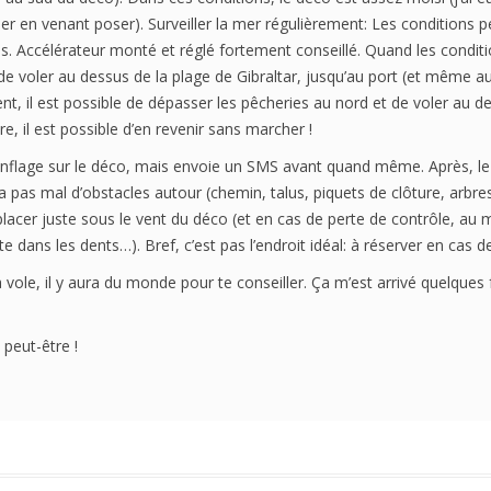
HISTORIQUE
ier en venant poser). Surveiller la mer régulièrement: Les conditions 
. Accélérateur monté et réglé fortement conseillé. Quand les conditio
 de voler au dessus de la plage de Gibraltar, jusqu’au port (et même 
ent, il est possible de dépasser les pêcheries au nord et de voler au de
e, il est possible d’en revenir sans marcher !
nflage sur le déco, mais envoie un SMS avant quand même. Après, le d
’a pas mal d’obstacles autour (chemin, talus, piquets de clôture, arbre
lacer juste sous le vent du déco (et en cas de perte de contrôle, au mi
ote dans les dents…). Bref, c’est pas l’endroit idéal: à réserver en cas de
vole, il y aura du monde pour te conseiller. Ça m’est arrivé quelques 
peut-être !