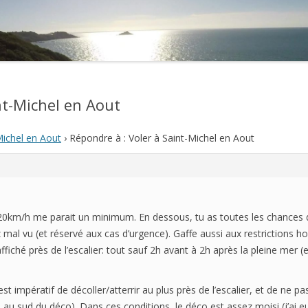
2021
2020
2019
nt-Michel en Aout
2018
Michel en Aout
›
Répondre à : Voler à Saint-Michel en Aout
2017
2016
2015
0km/h me parait un minimum. En dessous, tu as toutes les chances de 
2014
ez mal vu (et réservé aux cas d’urgence). Gaffe aussi aux restrictions
fiché près de l’escalier: tout sauf 2h avant à 2h après la pleine mer (
2013
2012
 est impératif de décoller/atterrir au plus près de l’escalier, et de ne p
 au sud du déco). Dans ces conditions, le déco est assez moisi (j’ai eu