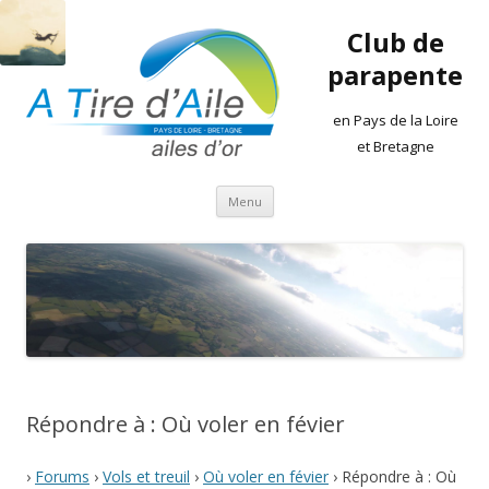
Club de
parapente
en Pays de la Loire
et Bretagne
Aller
Menu
au
contenu
Répondre à : Où voler en févier
›
Forums
›
Vols et treuil
›
Où voler en févier
›
Répondre à : Où