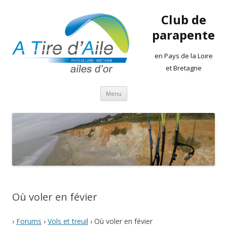
Club de
parapente
en Pays de la Loire
et Bretagne
Aller
Menu
au
contenu
Où voler en févier
›
Forums
›
Vols et treuil
›
Où voler en févier