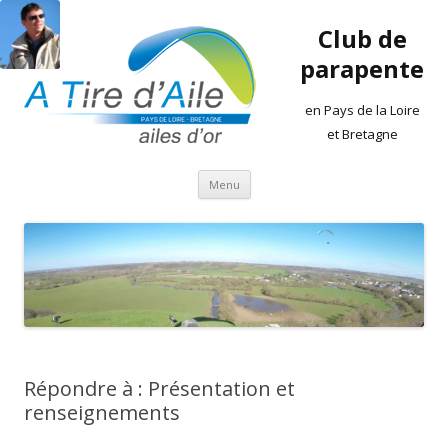
Club de
parapente
en Pays de la Loire
et Bretagne
Aller
Menu
au
contenu
Répondre à : Présentation et
renseignements